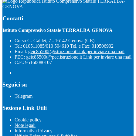
Istituto Comprensivo Statale TERRALBA-
GENOVA
Contatti
Istituto Comprensivo Statale TERRALBA-GENOVA
Corso G. Galilei, 7 - 16142 Genova (GE)
Tel:
010511085/010 504610 Tel. e Fax: 010506902
Email:
geic85500t@istruzione.it
Link per inviare una mail
PEC:
geic85500t@pec.istruzione.it
Link per inviare una mail
C.F.: 95160080107
Seguici su
Telegram
Sezione Link Utili
Cookie policy
Note legali
Informativa Privacy