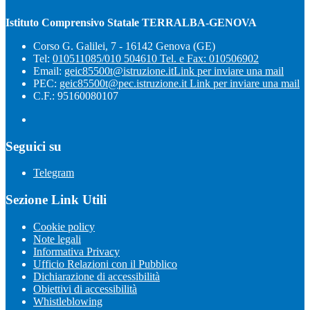
Istituto Comprensivo Statale TERRALBA-GENOVA
Corso G. Galilei, 7 - 16142 Genova (GE)
Tel:
010511085/010 504610 Tel. e Fax: 010506902
Email:
geic85500t@istruzione.it
Link per inviare una mail
PEC:
geic85500t@pec.istruzione.it
Link per inviare una mail
C.F.: 95160080107
Seguici su
Telegram
Sezione Link Utili
Cookie policy
Note legali
Informativa Privacy
Ufficio Relazioni con il Pubblico
Dichiarazione di accessibilità
Obiettivi di accessibilità
Whistleblowing