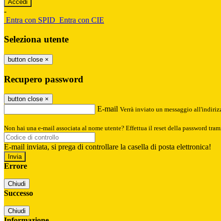
-
Entra con SPID
Entra con CIE
Seleziona utente
button close
×
Recupero password
button close
×
E-mail
Verrà inviato un messaggio all'indirizz
Non hai una e-mail associata al nome utente? Effettua il reset della password tram
E-mail inviata, si prega di controllare la casella di posta elettronica!
Errore
Chiudi
Successo
Chiudi
Informazione