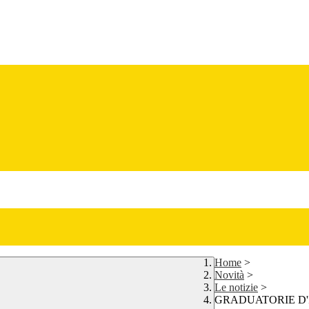
Home
>
Novità
>
Le notizie
>
GRADUATORIE D'I